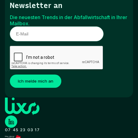
Newsletter an
Diese optimierte Darstellung ermöglicht es Ihnen, Ihre
Leistung in Echtzeit zu verfolgen, Schwerpunktbereiche zu
identifizieren und die Auswirkungen von
Die neuesten Trends in der Abfallwirtschaft in Ihrer
Korrekturmaßnahmen vor Ort besser zu bewerten.
Mailbox.
Ich melde mich an
07 45 23 03 17